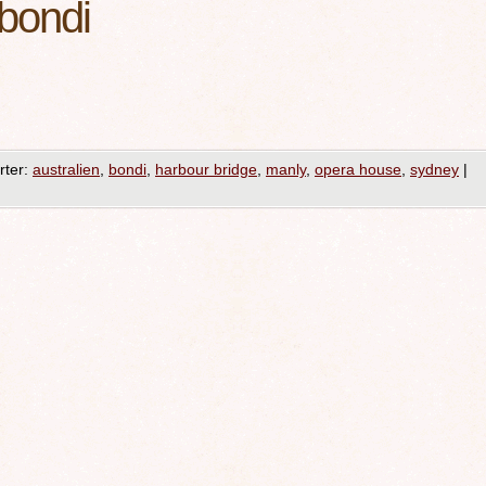
bondi
ter:
australien
,
bondi
,
harbour bridge
,
manly
,
opera house
,
sydney
|